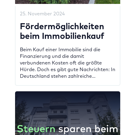
25. November 2024
Fördermöglichkeiten
beim Immobilienkauf
Beim Kauf einer Immobilie sind die
Finanzierung und die damit
verbundenen Kosten oft die größte
Hürde. Doch es gibt gute Nachrichten: In
Deutschland stehen zahlreiche
Förderprogramme zur Verfügung, die
Ihnen den Weg zum Eigenheim
erleichtern können. Mit den richtigen
Informationen und einer gründlichen
Recherche lassen sich attraktive
Zuschüsse und zinsgünstige Darlehen
sichern, die Ihre Investition […]