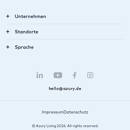
Unternehmen
Karriere
Standorte
Über uns
München
FAQ
Sprache
Berlin
Makler werden
Deutsch
Luxemburg
Tippgeber
Englisch
Saarbrücken
Newsletter
hello@azury.de
Impressum
Datenschutz
© Azury Living 2026. All rights reserved.