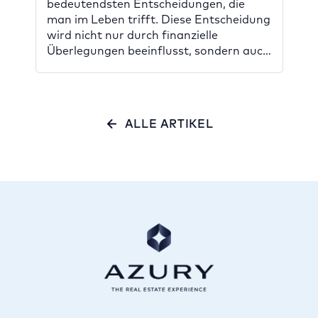
richtige für Sie?
bedeutendsten Entscheidungen, die
man im Leben trifft. Diese Entscheidung
wird nicht nur durch finanzielle
Überlegungen beeinflusst, sondern auch
durch persönliche Vorlieben und
langfristige Ziele. Zwei der beliebtesten
Optionen beim Immobilienkauf sind
Neubauten und Bestandsimmobilien.
ALLE ARTIKEL
Beide haben ihre spezifischen Vor- und
Nachteile, die es zu berücksichtigen gilt.
In diesem […]